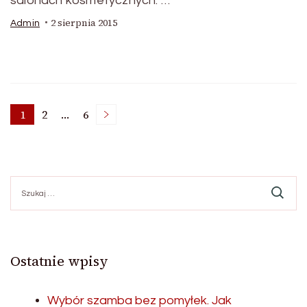
salonach kosmetycznych. …
2 sierpnia 2015
Admin
Nawigacja
1
2
…
6
Page
Page
Page
po
Szukaj:
wpisach
Ostatnie wpisy
Wybór szamba bez pomyłek. Jak