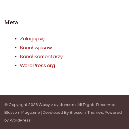
Meta
Zaloguj się
Kanał wpisów
Kanał komentarzy
WordPress.org
© Copyright 2026
Wpisy z dystansem
. All Rights Reserved.
Blossom Magazine | Developed By
Blossom Themes
.
Powered
by
WordPress
.